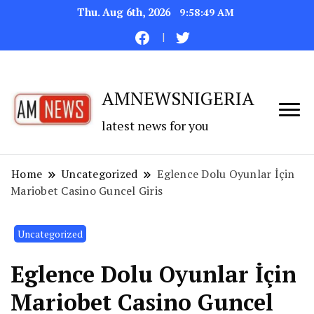
Thu. Aug 6th, 2026
9:58:50 AM
AMNEWSNIGERIA
latest news for you
Home
Uncategorized
Eglence Dolu Oyunlar İçin
Mariobet Casino Guncel Giris
Uncategorized
Eglence Dolu Oyunlar İçin
Mariobet Casino Guncel