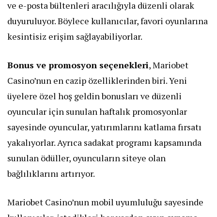
ve e-posta bültenleri aracılığıyla düzenli olarak
duyuruluyor. Böylece kullanıcılar, favori oyunlarına
kesintisiz erişim sağlayabiliyorlar.
Bonus ve promosyon seçenekleri
, Mariobet
Casino’nun en cazip özelliklerinden biri. Yeni
üyelere özel hoş geldin bonusları ve düzenli
oyuncular için sunulan haftalık promosyonlar
sayesinde oyuncular, yatırımlarını katlama fırsatı
yakalıyorlar. Ayrıca sadakat programı kapsamında
sunulan ödüller, oyuncuların siteye olan
bağlılıklarını artırıyor.
Mariobet Casino’nun mobil uyumluluğu sayesinde