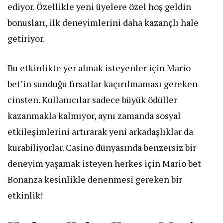
ediyor. Özellikle yeni üyelere özel hoş geldin
bonusları, ilk deneyimlerini daha kazançlı hale
getiriyor.
Bu etkinlikte yer almak isteyenler için Mario
bet’in sunduğu fırsatlar kaçırılmaması gereken
cinsten. Kullanıcılar sadece büyük ödüller
kazanmakla kalmıyor, aynı zamanda sosyal
etkileşimlerini artırarak yeni arkadaşlıklar da
kurabiliyorlar. Casino dünyasında benzersiz bir
deneyim yaşamak isteyen herkes için Mario bet
Bonanza kesinlikle denenmesi gereken bir
etkinlik!