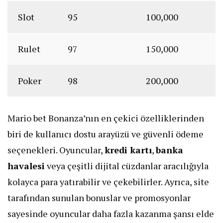
Slot
95
100,000
Rulet
97
150,000
Poker
98
200,000
Mario bet Bonanza’nın en çekici özelliklerinden
biri de kullanıcı dostu arayüzü ve güvenli ödeme
seçenekleri. Oyuncular,
kredi kartı
,
banka
havalesi
veya çeşitli dijital cüzdanlar aracılığıyla
kolayca para yatırabilir ve çekebilirler. Ayrıca, site
tarafından sunulan bonuslar ve promosyonlar
sayesinde oyuncular daha fazla kazanma şansı elde