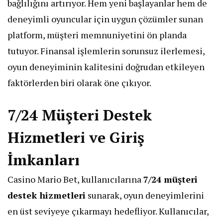
bağlılığını artırıyor. Hem yeni başlayanlar hem de
deneyimli oyuncular için uygun çözümler sunan
platform, müşteri memnuniyetini ön planda
tutuyor. Finansal işlemlerin sorunsuz ilerlemesi,
oyun deneyiminin kalitesini doğrudan etkileyen
faktörlerden biri olarak öne çıkıyor.
7/24 Müşteri Destek
Hizmetleri ve Giriş
İmkanları
Casino Mario Bet, kullanıcılarına
7/24 müşteri
destek hizmetleri
sunarak, oyun deneyimlerini
en üst seviyeye çıkarmayı hedefliyor. Kullanıcılar,