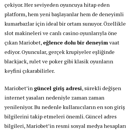
çekiyor. Her seviyeden oyuncuya hitap eden
platform, hem yeni başlayanlar hem de deneyimli
kumarbazlar için ideal bir ortam sunuyor. Özellikle
slot makineleri ve canlı casino oyunlarıyla öne
çıkan Mariobet,
eğlence dolu bir deneyim
vaat
ediyor. Oyuncular, gerçek krupiyeler eşliğinde
blackjack, rulet ve poker gibi klasik oyunların
keyfini çıkarabilirler.
Mariobet’in
güncel giriş adresi
, sürekli değişen
internet yasaları nedeniyle zaman zaman
yenileniyor. Bu nedenle kullanıcıların en son giriş
bilgilerini takip etmeleri önemli. Güncel adres
bilgileri, Mariobet’in resmi sosyal medya hesapları