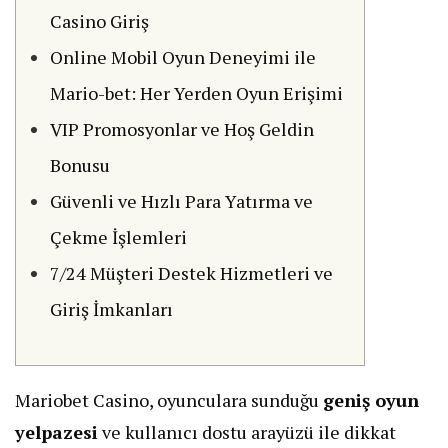
Casino Giriş
Online Mobil Oyun Deneyimi ile
Mario-bet: Her Yerden Oyun Erişimi
VIP Promosyonlar ve Hoş Geldin
Bonusu
Güvenli ve Hızlı Para Yatırma ve
Çekme İşlemleri
7/24 Müşteri Destek Hizmetleri ve
Giriş İmkanları
Mariobet Casino, oyunculara sunduğu
geniş oyun
yelpazesi
ve kullanıcı dostu arayüzü ile dikkat