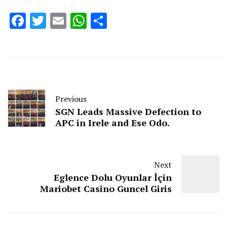
Facebook
Twitter
Email
WhatsApp
Share
Previous
SGN Leads Massive Defection to
APC in Irele and Ese Odo.
Next
Eglence Dolu Oyunlar İçin
Mariobet Casino Guncel Giris