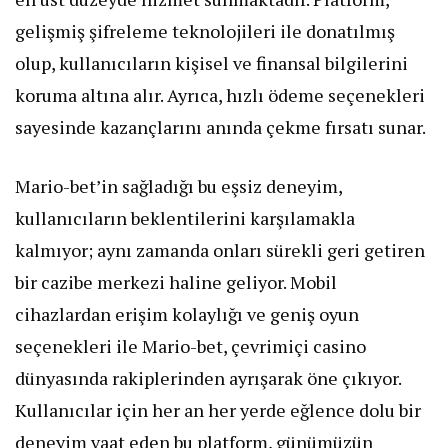
gelişmiş şifreleme teknolojileri ile donatılmış
olup, kullanıcıların kişisel ve finansal bilgilerini
koruma altına alır. Ayrıca, hızlı ödeme seçenekleri
sayesinde kazançlarını anında çekme fırsatı sunar.
Mario-bet’in sağladığı bu eşsiz deneyim,
kullanıcıların beklentilerini karşılamakla
kalmıyor; aynı zamanda onları sürekli geri getiren
bir cazibe merkezi haline geliyor. Mobil
cihazlardan erişim kolaylığı ve geniş oyun
seçenekleri ile Mario-bet, çevrimiçi casino
dünyasında rakiplerinden ayrışarak öne çıkıyor.
Kullanıcılar için her an her yerde eğlence dolu bir
deneyim vaat eden bu platform, günümüzün