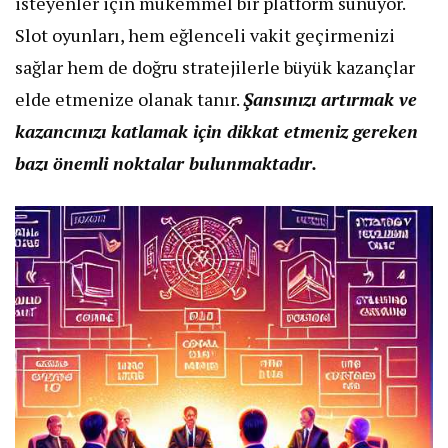
isteyenler için mükemmel bir platform sunuyor.
Slot oyunları, hem eğlenceli vakit geçirmenizi
sağlar hem de doğru stratejilerle büyük kazançlar
elde etmenize olanak tanır.
Şansınızı artırmak ve
kazancınızı katlamak için dikkat etmeniz gereken
bazı önemli noktalar bulunmaktadır.