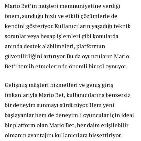
Mario Bet’in müşteri memnuniyetine verdiği
önem, sunduğu hızlı ve etkili çözümlerle de
kendini gösteriyor. Kullanıcıların yaşadığı teknik
sorunlar veya hesap işlemleri gibi konularda
anında destek alabilmeleri, platformun
güvenilirliğini artırıyor. Bu da oyuncuların Mario
Bet’i tercih etmelerinde önemli bir rol oynuyor.
Gelişmiş müşteri hizmetleri ve geniş giriş
imkanlarıyla Mario Bet, kullanıcılarına benzersiz
bir deneyim sunmayı sürdürüyor. Hem yeni
başlayanlar hem de deneyimli oyuncular için ideal
bir platform olan Mario Bet, her daim erişilebilir
olmanın avantajını kullanıcılara hissettiriyor.