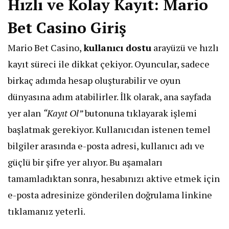
Hızlı ve Kolay Kayıt: Mario
Bet Casino Giriş
Mario Bet Casino,
kullanıcı dostu
arayüzü ve hızlı
kayıt süreci ile dikkat çekiyor. Oyuncular, sadece
birkaç adımda hesap oluşturabilir ve oyun
dünyasına adım atabilirler. İlk olarak, ana sayfada
yer alan
“Kayıt Ol”
butonuna tıklayarak işlemi
başlatmak gerekiyor. Kullanıcıdan istenen temel
bilgiler arasında e-posta adresi, kullanıcı adı ve
güçlü bir şifre yer alıyor. Bu aşamaları
tamamladıktan sonra, hesabınızı aktive etmek için
e-posta adresinize gönderilen doğrulama linkine
tıklamanız yeterli.