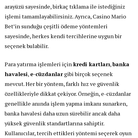
arayüzü sayesinde, birkaç tıklama ile istediğiniz
işlemi tamamlayabilirsiniz. Ayrıca, Casino Mario
Bet’in sunduğu çeşitli ödeme yöntemleri
sayesinde, herkes kendi tercihlerine uygun bir
seçenek bulabilir.
Para yatırma işlemleri için
kredi kartları
,
banka
havalesi
,
e-cüzdanlar
gibi birçok seçenek
mevcut. Her bir yöntem, farklı hız ve güvenlik
özellikleriyle dikkat çekiyor. Örneğin, e-cüzdanlar
genellikle anında işlem yapma imkanı sunarken,
banka havalesi daha uzun sürebilir ancak daha
yüksek güvenlik standartlarına sahiptir.
Kullanıcılar, tercih ettikleri yöntemi seçerek oyun