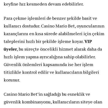
keyfine hız kesmeden devam edebilirler.
Para çekme işlemleri de benzer şekilde basit ve
kullanıcı dostudur. Casino Mario Bet, oyuncularının
kazançlarını en kısa sürede alabilmeleri için çekim
taleplerini hızlı bir şekilde işleme koyar.
VIP
üyeler
, bu süreçte öncelikli hizmet alarak daha da
hızlı işlem yapma ayrıcalığına sahip olabilirler.
Güvenlik önlemleri kapsamında ise her işlem
titizlikle kontrol edilir ve kullanıcıların bilgileri
korunur.
Casino Mario Bet’in sağladığı bu esneklik ve
güvenlik kombinasyonu, kullanıcıların siteye olan