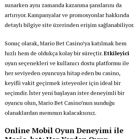
sunarken aynı zamanda kazanma şanslarını da
artırıyor. Kampanyalar ve promosyonlar hakkında
detaylı bilgiye site üzerinden erişim sağlanabiliyor.
Sonuç olarak, Mario Bet Casino’ya katılmak hem
hızlı hem de oldukça kolay bir süreçtir.
Etkileyici
oyun seçenekleri ve kullanıcı dostu platformu ile
her seviyeden oyuncuya hitap eden bu casino,
keyifli vakit geçirmek isteyenler için ideal bir
seçimdir. İster yeni başlayan ister deneyimli bir
oyuncu olun, Mario Bet Casino’nun sunduğu
olanaklardan memnun kalacaksınız.
Online Mobil Oyun Deneyimi ile