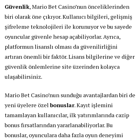
Güvenlik
, Mario Bet Casino’nun önceliklerinden
biri olarak öne çıkıyor. Kullanıcı bilgileri, gelişmiş
şifreleme teknolojileri ile korunuyor ve bu sayede
oyuncular güvenle hesap açabiliyorlar. Ayrıca,
platformun lisanslı olması da güvenilirliğini
artıran önemli bir faktör. Lisans bilgilerine ve diğer
güvenlik önlemlerine site üzerinden kolayca
ulaşabilirsiniz.
Mario Bet Casino’nun sunduğu avantajlardan biri de
yeni üyelere özel
bonuslar
. Kayıt işlemini
tamamlayan kullanıcılar, ilk yatırımlarında cazip
bonus fırsatlarından yararlanabiliyorlar. Bu
bonuslar, oyunculara daha fazla oyun deneyimi