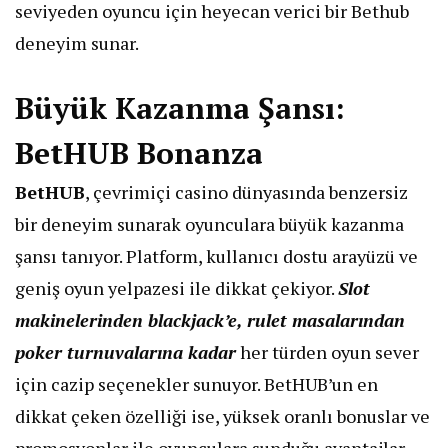
seviyeden oyuncu için heyecan verici bir Bethub
deneyim sunar.
Büyük Kazanma Şansı:
BetHUB Bonanza
BetHUB
, çevrimiçi casino dünyasında benzersiz
bir deneyim sunarak oyunculara büyük kazanma
şansı tanıyor. Platform, kullanıcı dostu arayüzü ve
geniş oyun yelpazesi ile dikkat çekiyor.
Slot
makinelerinden blackjack’e, rulet masalarından
poker turnuvalarına kadar
her türden oyun sever
için cazip seçenekler sunuyor. BetHUB’un en
dikkat çeken özelliği ise, yüksek oranlı bonuslar ve