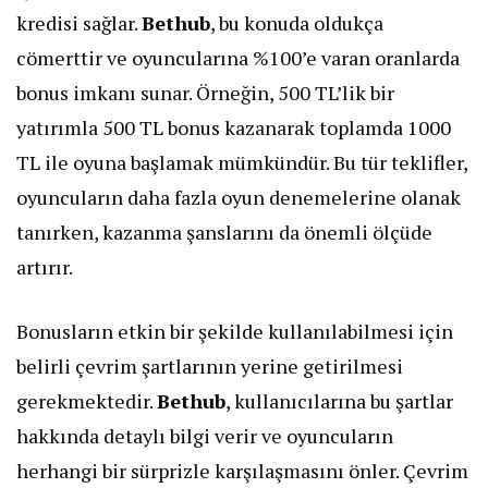
kredisi sağlar.
Bethub
, bu konuda oldukça
cömerttir ve oyuncularına %100’e varan oranlarda
bonus imkanı sunar. Örneğin, 500 TL’lik bir
yatırımla 500 TL bonus kazanarak toplamda 1000
TL ile oyuna başlamak mümkündür. Bu tür teklifler,
oyuncuların daha fazla oyun denemelerine olanak
tanırken, kazanma şanslarını da önemli ölçüde
artırır.
Bonusların etkin bir şekilde kullanılabilmesi için
belirli çevrim şartlarının yerine getirilmesi
gerekmektedir.
Bethub
, kullanıcılarına bu şartlar
hakkında detaylı bilgi verir ve oyuncuların
herhangi bir sürprizle karşılaşmasını önler. Çevrim