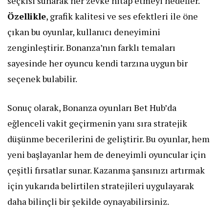
seçkisi sunarak her zevke hitap etmeyi hedefler.
Özellikle
, grafik kalitesi ve ses efektleri ile öne
çıkan bu oyunlar, kullanıcı deneyimini
zenginleştirir. Bonanza’nın farklı temaları
sayesinde her oyuncu kendi tarzına uygun bir
seçenek bulabilir.
Sonuç olarak, Bonanza oyunları Bet Hub’da
eğlenceli vakit geçirmenin yanı sıra stratejik
düşünme becerilerini de geliştirir. Bu oyunlar, hem
yeni başlayanlar hem de deneyimli oyuncular için
çeşitli fırsatlar sunar. Kazanma şansınızı artırmak
için yukarıda belirtilen stratejileri uygulayarak
daha bilinçli bir şekilde oynayabilirsiniz.