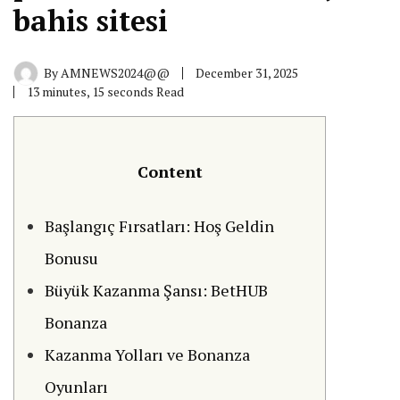
bahis sitesi
By
AMNEWS2024@@
December 31, 2025
13 minutes, 15 seconds Read
Content
Başlangıç Fırsatları: Hoş Geldin
Bonusu
Büyük Kazanma Şansı: BetHUB
Bonanza
Kazanma Yolları ve Bonanza
Oyunları