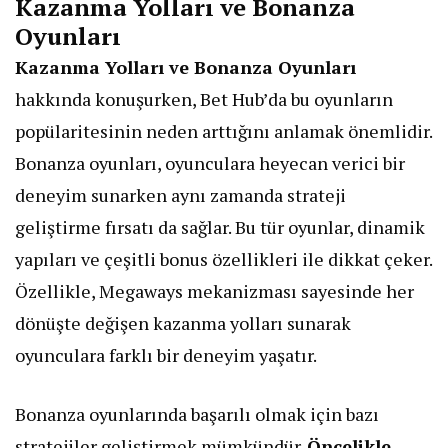
Kazanma Yolları ve Bonanza
Oyunları
Kazanma Yolları ve Bonanza Oyunları
hakkında konuşurken, Bet Hub’da bu oyunların
popülaritesinin neden arttığını anlamak önemlidir.
Bonanza oyunları, oyunculara heyecan verici bir
deneyim sunarken aynı zamanda strateji
geliştirme fırsatı da sağlar. Bu tür oyunlar, dinamik
yapıları ve çeşitli bonus özellikleri ile dikkat çeker.
Özellikle, Megaways mekanizması sayesinde her
dönüşte değişen kazanma yolları sunarak
oyunculara farklı bir deneyim yaşatır.
Bonanza oyunlarında başarılı olmak için bazı
stratejiler geliştirmek mümkündür.
Öncelikle
,