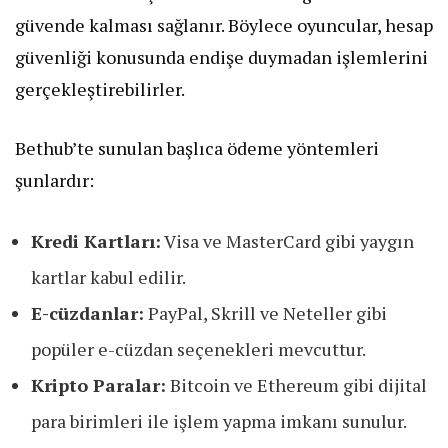
güvende kalması sağlanır. Böylece oyuncular, hesap
güvenliği konusunda endişe duymadan işlemlerini
gerçekleştirebilirler.
Bethub’te sunulan başlıca ödeme yöntemleri
şunlardır:
Kredi Kartları:
Visa ve MasterCard gibi yaygın
kartlar kabul edilir.
E-cüzdanlar:
PayPal, Skrill ve Neteller gibi
popüler e-cüzdan seçenekleri mevcuttur.
Kripto Paralar:
Bitcoin ve Ethereum gibi dijital
para birimleri ile işlem yapma imkanı sunulur.