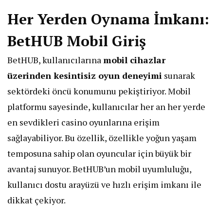
Her Yerden Oynama İmkanı:
BetHUB Mobil Giriş
BetHUB, kullanıcılarına
mobil cihazlar
üzerinden kesintisiz oyun deneyimi
sunarak
sektördeki öncü konumunu pekiştiriyor. Mobil
platformu sayesinde, kullanıcılar her an her yerde
en sevdikleri casino oyunlarına erişim
sağlayabiliyor. Bu özellik, özellikle yoğun yaşam
temposuna sahip olan oyuncular için büyük bir
avantaj sunuyor. BetHUB’un mobil uyumluluğu,
kullanıcı dostu arayüzü ve hızlı erişim imkanı ile
dikkat çekiyor.