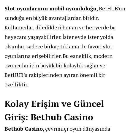
Slot oyunlarının mobil uyumluluğu
, BetHUB’un
sunduğu en büyük avantajlardan biridir.
Kullanıcılar, diledikleri her an ve her yerde bu
heyecanı yaşayabilirler. İster evde ister yolda
olsunlar, sadece birkaç tıklama ile favori slot
oyunlarına erişebilirler. Bu esneklik, modern
oyuncular için büyük bir kolaylık sağlar ve
BetHUB’u rakiplerinden ayıran önemli bir
özelliktir.
Kolay Erişim ve Güncel
Giriş: Bethub Casino
Bethub Casino
, çevrimiçi oyun dünyasında