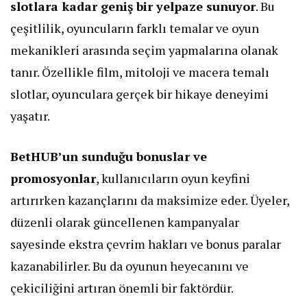
slotlara kadar geniş bir yelpaze sunuyor
. Bu
çeşitlilik, oyuncuların farklı temalar ve oyun
mekanikleri arasında seçim yapmalarına olanak
tanır. Özellikle film, mitoloji ve macera temalı
slotlar, oyunculara gerçek bir hikaye deneyimi
yaşatır.
BetHUB’un sunduğu bonuslar ve
promosyonlar
, kullanıcıların oyun keyfini
artırırken kazançlarını da maksimize eder. Üyeler,
düzenli olarak güncellenen kampanyalar
sayesinde ekstra çevrim hakları ve bonus paralar
kazanabilirler. Bu da oyunun heyecanını ve
çekiciliğini artıran önemli bir faktördür.