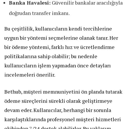
Banka Havalesi:
Güvenilir bankalar aracılığıyla
doğrudan transfer imkanı.
Bu çeşitlilik, kullanıcıların kendi tercihlerine
uygun bir yöntemi seçmelerine olanak tanır. Her
bir ödeme yöntemi, farklı hız ve ücretlendirme
politikalarına sahip olabilir; bu nedenle
kullanıcıların işlem yapmadan önce detayları
incelemeleri önerilir.
Bethub, müşteri memnuniyetini ön planda tutarak
ödeme süreçlerini sürekli olarak geliştirmeye
devam eder. Kullanıcılar, herhangi bir sorunla
karşılaştıklarında profesyonel müşteri hizmetleri
ekibinden 7/24 destek alabilirler. Bu yaklaşım,