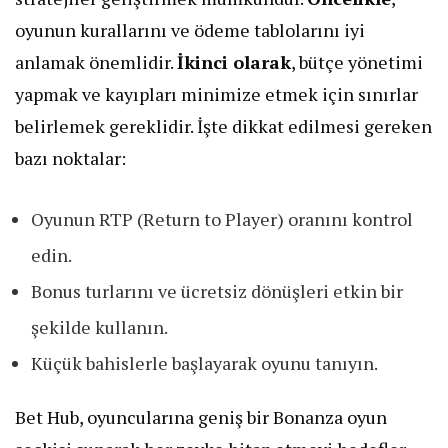
oyunun kurallarını ve ödeme tablolarını iyi
anlamak önemlidir.
İkinci olarak
, bütçe yönetimi
yapmak ve kayıpları minimize etmek için sınırlar
belirlemek gereklidir. İşte dikkat edilmesi gereken
bazı noktalar:
Oyunun RTP (Return to Player) oranını kontrol
edin.
Bonus turlarını ve ücretsiz dönüşleri etkin bir
şekilde kullanın.
Küçük bahislerle başlayarak oyunu tanıyın.
Bet Hub, oyuncularına geniş bir Bonanza oyun