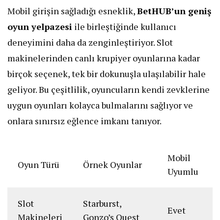
Mobil girişin sağladığı esneklik,
BetHUB’un geniş
oyun yelpazesi
ile birleştiğinde kullanıcı
deneyimini daha da zenginleştiriyor. Slot
makinelerinden canlı krupiyer oyunlarına kadar
birçok seçenek, tek bir dokunuşla ulaşılabilir hale
geliyor. Bu çeşitlilik, oyuncuların kendi zevklerine
uygun oyunları kolayca bulmalarını sağlıyor ve
onlara sınırsız eğlence imkanı tanıyor.
Mobil
Oyun Türü
Örnek Oyunlar
Uyumlu
Slot
Starburst,
Evet
Makineleri
Gonzo’s Quest