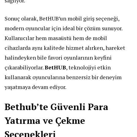
sağlıyor.
Sonuç olarak, BetHUB’un mobil giriş seçeneği,
modern oyuncular için ideal bir çözüm sunuyor.
Kullanıcılar hem masaüstü hem de mobil
cihazlarda aynı kalitede hizmet alırken, hareket
halindeyken bile favori oyunlarının keyfini
çıkarabiliyorlar.
BetHUB
, teknolojiyi etkin
kullanarak oyuncularına benzersiz bir deneyim
yaşatmaya devam ediyor.
Bethub’te Güvenli Para
Yatırma ve Çekme
Seçenekleri