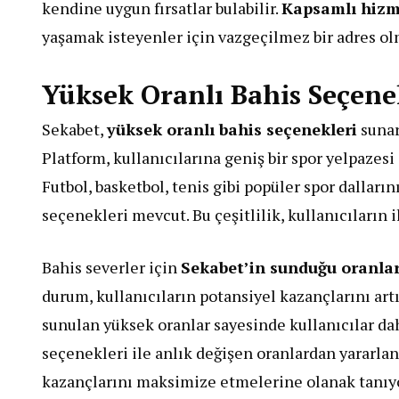
kendine uygun fırsatlar bulabilir.
Kapsamlı hizm
yaşamak isteyenler için vazgeçilmez bir adres o
Yüksek Oranlı Bahis Seçene
Sekabet,
yüksek oranlı bahis seçenekleri
sunar
Platform, kullanıcılarına geniş bir spor yelpazes
Futbol, basketbol, tenis gibi popüler spor dalların
seçenekleri mevcut. Bu çeşitlilik, kullanıcıların 
Bahis severler için
Sekabet’in sunduğu oranla
durum, kullanıcıların potansiyel kazançlarını art
sunulan yüksek oranlar sayesinde kullanıcılar daha
seçenekleri ile anlık değişen oranlardan yararla
kazançlarını maksimize etmelerine olanak tanıyo