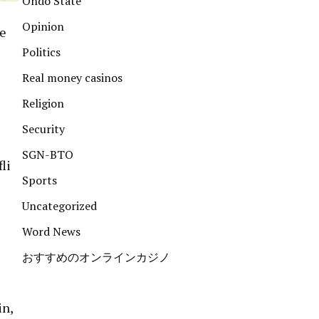
Ondo State
Opinion
ye
Politics
Real money casinos
Religion
Security
SGN-BTO
li
Sports
Uncategorized
Word News
おすすめのオンラインカジノ
in,