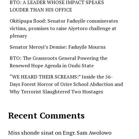
BTO: A LEADER WHOSE IMPACT SPEAKS
LOUDER THAN HIS OFFICE
Okitipupa flood: Senator Faduyile commiserates
victims, promises to raise Aiyetoro challenge at
plenary
Senator Meroyi’s Demise: Faduyile Mourns
BTO: The Grassroots General Powering the
Renewed Hope Agenda in Ondo State
“WE HEARD THEIR SCREAMS:” Inside the 56-
Days Forest Horror of Orire School Abduction and
Why Terrorist Slaughtered Two Hostages
Recent Comments
Miss shonde sinat
on
Engr. Sam Awolowo