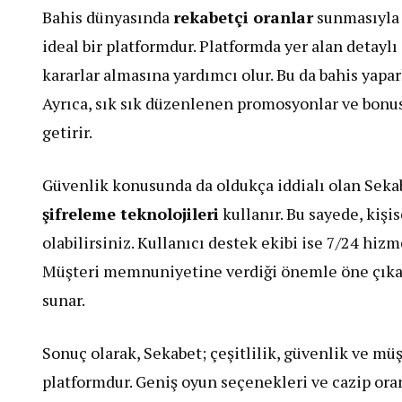
Bahis dünyasında
rekabetçi oranlar
sunmasıyla 
ideal bir platformdur. Platformda yer alan detaylı i
kararlar almasına yardımcı olur. Bu da bahis yapa
Ayrıca, sık sık düzenlenen promosyonlar ve bonus
getirir.
Güvenlik konusunda da oldukça iddialı olan Sekab
şifreleme teknolojileri
kullanır. Bu sayede, kişi
olabilirsiniz. Kullanıcı destek ekibi ise 7/24 hiz
Müşteri memnuniyetine verdiği önemle öne çıkan 
sunar.
Sonuç olarak, Sekabet; çeşitlilik, güvenlik ve m
platformdur. Geniş oyun seçenekleri ve cazip ora