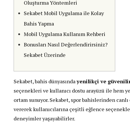
Oluşturma Yöntemleri
Sekabet Mobil Uygulama ile Kolay
Bahis Yapma
Mobil Uygulama Kullanım Rehberi
Bonusları Nasıl Değerlendirirsiniz?
Sekabet Üzerinde
Sekabet, bahis dünyasında
yenilikçi ve güvenili
seçenekleri ve kullanıcı dostu arayüzü ile hem ye
ortam sunuyor. Sekabet, spor bahislerinden canlı
vererek kullanıcılarına çeşitli eğlence seçenekleri
deneyimler yaşayabilirler.