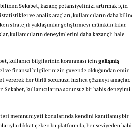
bilinen Sekabet, kazanç potansiyelinizi artırmak için
statistikler ve analiz araçları, kullanıcıların daha bilin
rken stratejik yaklaşımlar geliştirmeyi mümkün kılar.
lar, kullanıcıların deneyimlerini daha kazançlı hale
et, kullanıcı bilgilerinin korunması için
gelişmiş
sel ve finansal bilgilerinizin güvende olduğundan emin
met vererek her türlü sorunuzu hızlıca çözmeyi amaçlar.
Sekabet, kullanıcılarına sorunsuz bir bahis deneyimi
üşteri memnuniyeti konularında kendini kanıtlamış bir
nlarıyla dikkat çeken bu platformda, her seviyeden bahi